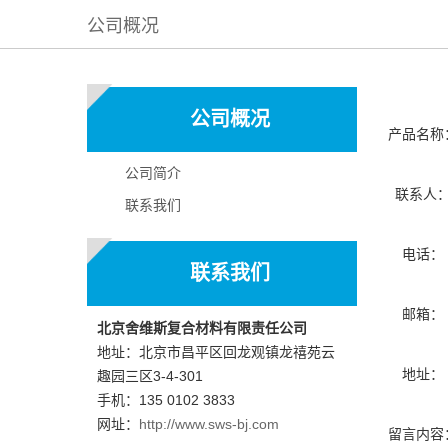
公司概况
公司概况
产品名称
公司简介
联系人
联系我们
电话：
联系我们
邮箱：
北京舍维斯复合材料有限责任公司
地址：北京市昌平区回龙观镇龙禧苑云
地址：
趣园三区3-4-301
手机：135 0102 3833
网址：
http://www.sws-bj.com
留言内容