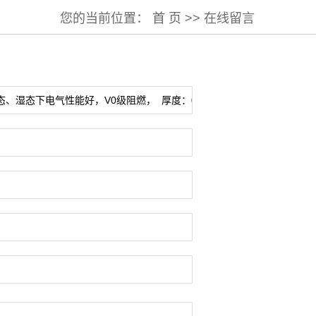
您的当前位置：
首 页
>> 在线留言