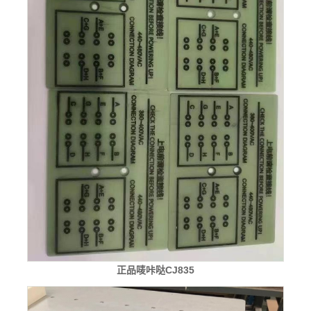
正品唛咔哒CJ835