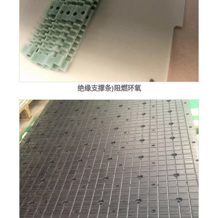
绝缘支撑条)阻燃环氧