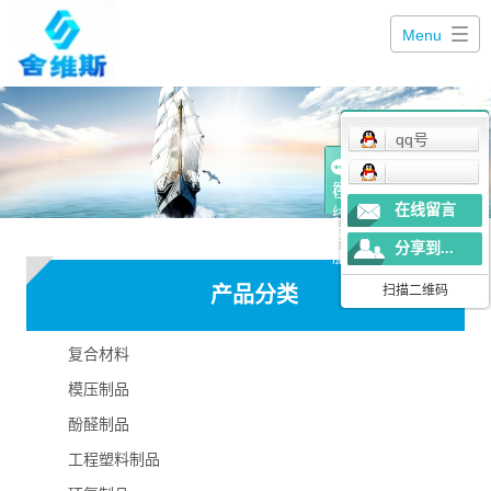
Menu
qq号
在
在线留言
线
客
分享到...
服
产品分类
扫描二维码
复合材料
模压制品
酚醛制品
工程塑料制品