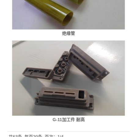
绝缘管
G-11加工件 耐高
共63条
每页20条
页次：1/4