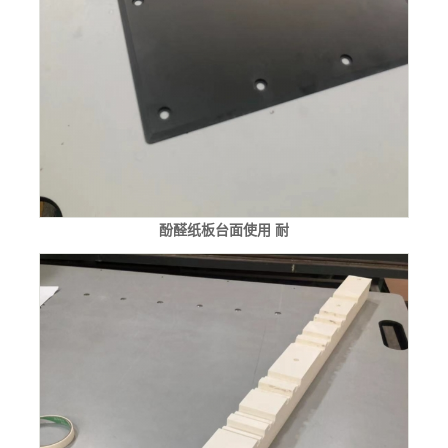
酚醛纸板台面使用 耐