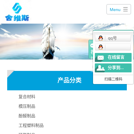
Menu
qq号
在
在线留言
线
客
分享到...
服
产品分类
扫描二维码
复合材料
模压制品
酚醛制品
工程塑料制品