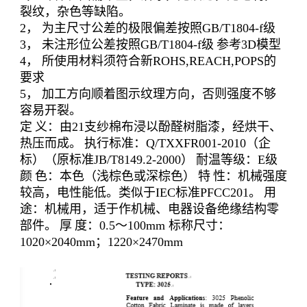
裂纹，杂色等缺陷。
2
，
为主尺寸公差的极限偏差按照
GB/T1804-f
级
3
，
未注形位公差按照
GB/T1804-f
级
参考
3D
模型
4
，
所使用材料须符合新
ROHS,REACH,POPS
的
要求
5
，
加工方向顺着图示纹理方向，否则强度不够
容易开裂。
定
义：由
21
支纱棉布浸以酚醛树脂漆，经烘干、
热压而成。
执行标准：
Q/TXXFR001-2010
（企
标）（原标准
JB/T8149.2-2000
）
耐温等级：
E
级
颜
色：本色（浅棕色或深棕色）
特
性：机械强度
较高，电性能低。类似于
IEC
标准
PFCC201
。
用
途：机械用，适于作机械、电器设备绝缘结构零
部件。
厚
度：
0.5
～
100mm
标称尺寸：
1020×2040mm
；
1220×2470mm