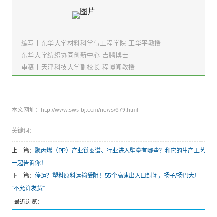
编写丨
东华大学材料科学与工程学院 王华平教授
东华大学纺织协同创新中心 吉鹏博士
审稿丨天津科技大学副校长 程博闻教授
本文网址：http://www.sws-bj.com/news/679.html
关键词：
上一篇：
聚丙烯（PP）产业链图谱、行业进入壁垒有哪些？和它的生产工艺
一起告诉你！
下一篇：
停运？塑料原料运输受阻！55个高速出入口封闭，扬子/扬巴大厂
“不允许发货”！
最近浏览：