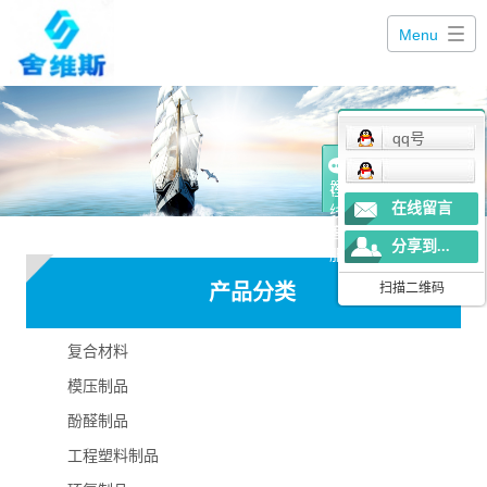
Menu
qq号
在
在线留言
线
客
分享到...
服
产品分类
扫描二维码
复合材料
模压制品
酚醛制品
工程塑料制品