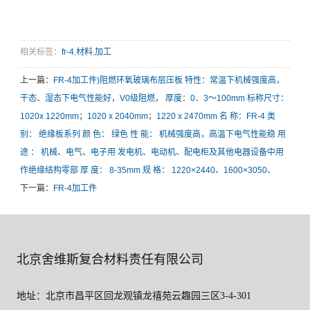
相关标签：
fr-4
,
材料
,
加工
上一篇：
FR-4加工件)阻燃环氧玻璃布层压板 特性：常温下机械强度高，
干态、湿态下电气性能好，V0级阻燃， 厚度：0．3～100mm 标称尺寸：
1020x 1220mm；1020 x 2040mm；1220 x 2470mm 名 称：FR-4 类
别： 绝缘板系列 颜 色： 绿色 性 能： 机械强度高，高温下电气性能稳 用
途 ： 机械、电气、电子用 发电机、电动机、配电柜及其他电器设备中用
作绝缘结构零部 厚 度： 8-35mm 规 格： 1220×2440、1600×3050、
下一篇：
FR-4加工件
北京舍维斯复合材料责任有限公司
地址：北京市昌平区回龙观镇龙禧苑云趣园三区3-4-301