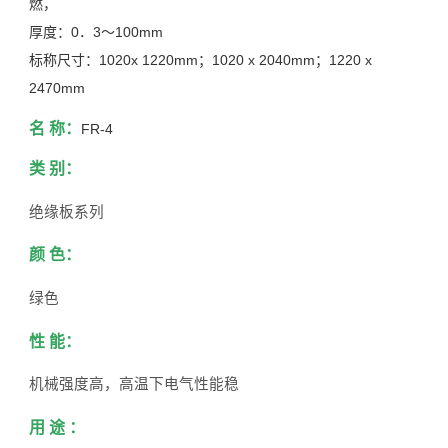
燃，
厚度：
0
．
3
～
100mm
标称尺寸：
1020x 1220mm
；
1020 x 2040mm
；
1220 x
2470mm
名 称：
FR-4
类 别：
绝缘板系列
颜 色：
绿色
性 能：
机械强度高，高温下电气性能稳
用 途 ：