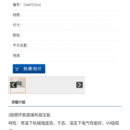
编号：1544753514
械、电气、电子用 发电机、电动机、配电柜及其
材质：
他电器设备中用作绝缘结构零部 厚 度： 8-35mm
尺寸：
规 格： 1220×2440、1600×3050、
颜色：
平方克重：
用途：
详细介绍
)
阻燃环氧玻璃布层压板
特性：常温下机械强度高，干态、湿态下电气性能好，
V0
级阻